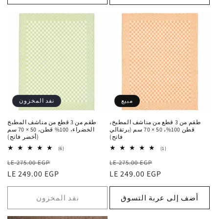
مبيع
نفد المخزون
طقم من 3 قطع من مناشف المطبخ،
طقم من 3 قطع من مناشف المطبخ
قطن 100%، 50 × 70 سم (برتقالي
الخضراء، 100% قطن، 50 × 70 سم
فاتح)
(أخضر فاتح)
6
1
(6)
(1)
إجمالي
إجمالي
سعر
السعر
سعر
السعر
التقييمات
LE 275.00 EGP
التقييمات
LE 275.00 EGP
البيع
الاعتيادي
LE 249.00 EGP
البيع
الاعتيادي
LE 249.00 EGP
أضف إلى عربة التسوق
نفد المخزون